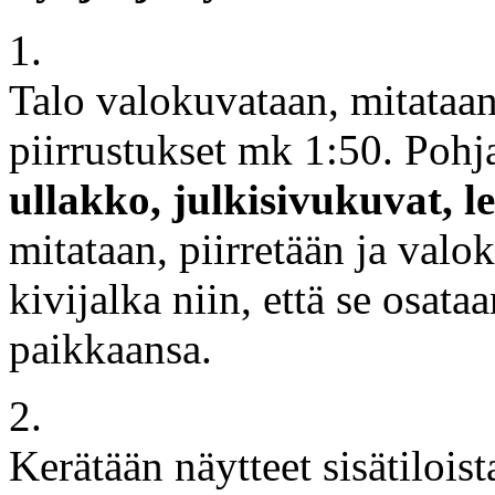
1.
Talo valokuvataan, mitataan
piirrustukset mk 1:50. Poh
ullakko, julkisivukuvat, l
mitataan, piirretään ja valo
kivijalka niin, että se osat
paikkaansa.
2.
Kerätään näytteet sisätiloist