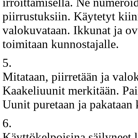
irroittamisella. Ne numeroi
piirrustuksiin. Käytetyt kiin
valokuvataan. Ikkunat ja ove
toimitaan kunnostajalle.
5.
Mitataan, piirretään ja valo
Kaakeliuunit merkitään. Pai
Uunit puretaan ja pakataan k
6.
Käyttökelpoisina säilyneet l