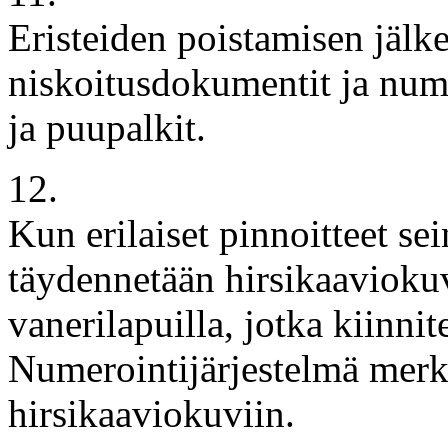
Eristeiden poistamisen jälk
niskoitusdokumentit ja num
ja puupalkit.
12.
Kun erilaiset pinnoitteet sei
täydennetään hirsikaaviokuv
vanerilapuilla, jotka kiinnit
Numerointijärjestelmä merki
hirsikaaviokuviin.