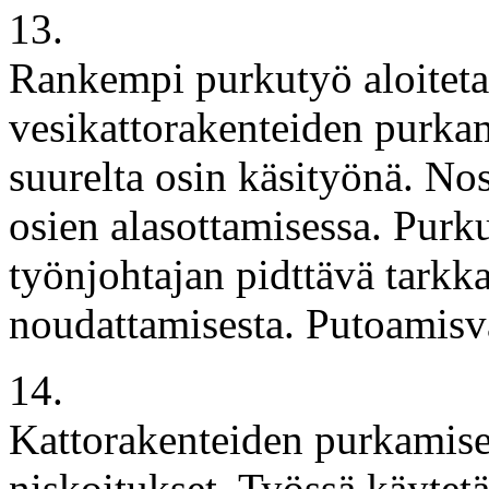
13.
Rankempi purkutyö aloitetaa
vesikattorakenteiden purka
suurelta osin käsityönä. Nos
osien alasottamisessa. Purk
työnjohtajan pidttävä tarkk
noudattamisesta. Putoamisva
14.
Kattorakenteiden purkamisen
niskoitukset. Työssä käytet