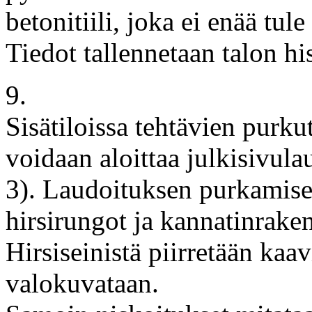
betonitiili, joka ei enää tu
Tiedot tallennetaan talon his
9.
Sisätiloissa tehtävien purk
voidaan aloittaa julkisivula
3). Laudoituksen purkamis
hirsirungot ja kannatinraken
Hirsiseinistä piirretään kaa
valokuvataan.