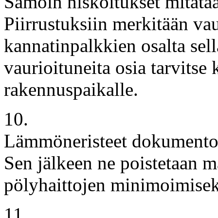
Samoin niskoitukset mitataa
Piirrustuksiin merkitään vau
kannatinpalkkien osalta sella
vaurioituneita osia tarvitse 
rakennuspaikalle.
10.
Lämmöneristeet dokumentoid
Sen jälkeen ne poistetaan m
pölyhaittojen minimoimisek
11.