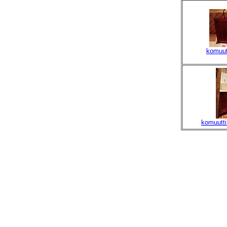
komuut
komuutti