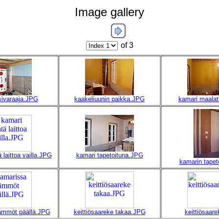
Image gallery
of 3
ivaraaja.JPG
kaakeliuunin paikka.JPG
kamari maala
 laittoa vailla.JPG
kamari tapetoituna.JPG
kamarin tapet
ämmöt päällä.JPG
keittiösaareke takaa.JPG
keittiösaar