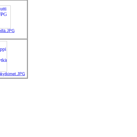
illä.JPG
kökytkimet.JPG