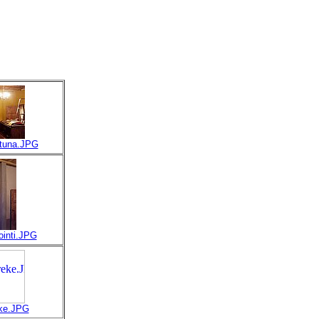
ttuna.JPG
ointi.JPG
eke.JPG