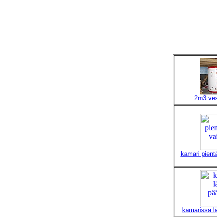
2m3 ves
kamari pientä
kamarissa l