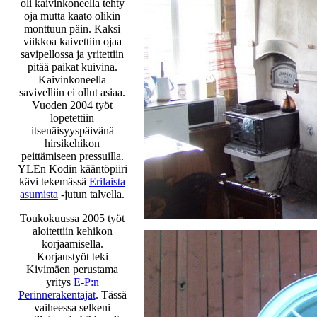
oli kaivinkoneella tehty
oja mutta kaato olikin
monttuun päin. Kaksi
viikkoa kaivettiin ojaa
savipellossa ja yritettiin
pitää paikat kuivina.
Kaivinkoneella
savivelliin ei ollut asiaa.
Vuoden 2004 työt
lopetettiin
itsenäisyyspäivänä
hirsikehikon
peittämiseen pressuilla.
YLEn Kodin kääntöpiiri
kävi tekemässä
Erilaista
asumista
-jutun talvella.
Toukokuussa 2005 työt
aloitettiin kehikon
korjaamisella.
Korjaustyöt teki
Kivimäen perustama
yritys
E-P:n
Perinnerakentajat
. Tässä
vaiheessa selkeni