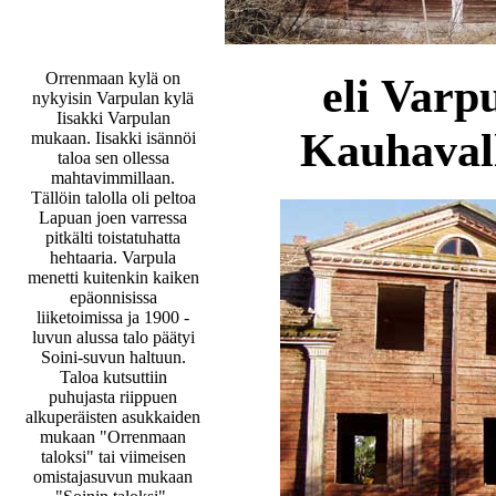
Orrenmaan kylä on
eli Varp
nykyisin Varpulan kylä
Iisakki Varpulan
Kauhavall
mukaan. Iisakki isännöi
taloa sen ollessa
mahtavimmillaan.
Tällöin talolla oli peltoa
Lapuan joen varressa
pitkälti toistatuhatta
hehtaaria. Varpula
menetti kuitenkin kaiken
epäonnisissa
liiketoimissa ja 1900 -
luvun alussa talo päätyi
Soini-suvun haltuun.
Taloa kutsuttiin
puhujasta riippuen
alkuperäisten asukkaiden
mukaan "Orrenmaan
taloksi" tai viimeisen
omistajasuvun mukaan