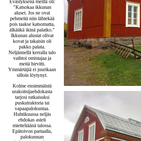
Evästyksenä meillä oli:
"Katsokaa ikkunan
aluset. Jos ne ovat
pehmeitä niin lähtekää
pois taakse katsomatta,
älkääkä ikinä palatko."
Ikkunan alustat olivat
kovat ja takaisin oli
pakko palata.
Neljännellä kerralla talo
vaihtoi omistajaa ja
meitä hirvitti.
Ymmärtäjiä ei juurikaan
silloin löytynyt.
Kolme ensimmäistä
urakoitsijaehdokasta
tarjosi ratkaisuksi
puskutraktoria tai
vapaapalokuntaa.
Huhtikuussa neljäs
ehdokas asteli
mietteliäänä talossa.
Epätoivon partaalla,
palokunnan