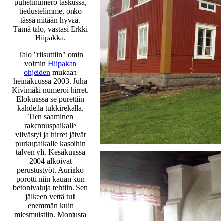
puhelinumero taskussa,
tiedustelimme, onko
tässä mitään hyvää.
Tämä talo, vastasi Erkki
Hiipakka.
Talo "riisuttiin" omin
voimin
Hiipakan
ohjeiden
mukaan
heinäkuussa 2003. Juha
Kivimäki numeroi hirret.
Elokuussa se purettiin
kahdella tukkirekalla.
Tien saaminen
rakennuspaikalle
viivästyi ja hirret jäivät
purkupaikalle kasoihin
talven yli. Kesäkuussa
2004 alkoivat
perustustyöt. Aurinko
porotti niin kauan kun
betonivaluja tehtiin. Sen
jälkeen vettä tuli
enemmän kuin
miesmuistiin. Montusta