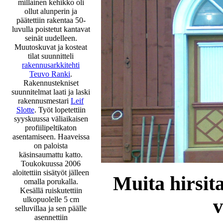
millainen kehikko oli
ollut alunperin ja
päätettiin rakentaa 50-
luvulla poistetut kantavat
seinät uudelleen.
Muutoskuvat ja kosteat
tilat suunnitteli
rakennusarkkitehti
Teuvo Ranki
.
Rakennustekniset
suunnitelmat laati ja laski
rakennusmestari
Leif
Slotte
. Työt lopetettiin
syyskuussa väliaikaisen
profiilipeltikaton
asentamiseen. Haaveissa
on paloista
käsinsaumattu katto.
Toukokuussa 2006
aloitettiin sisätyöt jälleen
Muita hirsita
omalla porukalla.
Kesällä ruiskutettiin
ulkopuolelle 5 cm
v
selluvillaa ja sen päälle
asennettiin