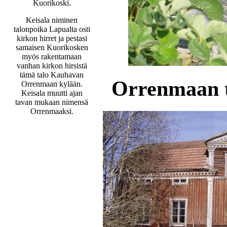
Kuorikoski.
Keisala niminen
talonpoika Lapualta osti
kirkon hirret ja pestasi
samaisen Kuorikosken
myös rakentamaan
vanhan kirkon hirsistä
tämä talo Kauhavan
Orrenmaan ta
Orrenmaan kylään.
Keisala muutti ajan
tavan mukaan nimensä
Orrenmaaksi.