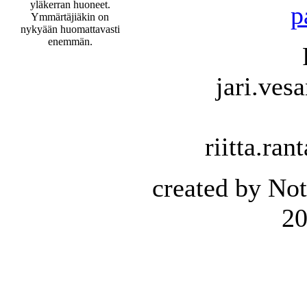
yläkerran huoneet.
p
Ymmärtäjiäkin on
nykyään huomattavasti
enemmän.
jari.ves
riitta.ran
created by Not
20