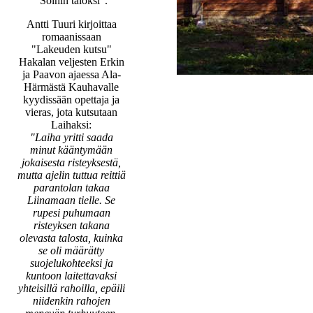
"Soinin taloksi".
Antti Tuuri kirjoittaa
romaanissaan
"Lakeuden kutsu"
Hakalan veljesten Erkin
ja Paavon ajaessa Ala-
Härmästä Kauhavalle
kyydissään opettaja ja
vieras, jota kutsutaan
Laihaksi:
"Laiha yritti saada
minut kääntymään
jokaisesta risteyksestä,
mutta ajelin tuttua reittiä
parantolan takaa
Liinamaan tielle. Se
rupesi puhumaan
risteyksen takana
olevasta talosta, kuinka
se oli määrätty
suojelukohteeksi ja
kuntoon laitettavaksi
yhteisillä rahoilla, epäili
niidenkin rahojen