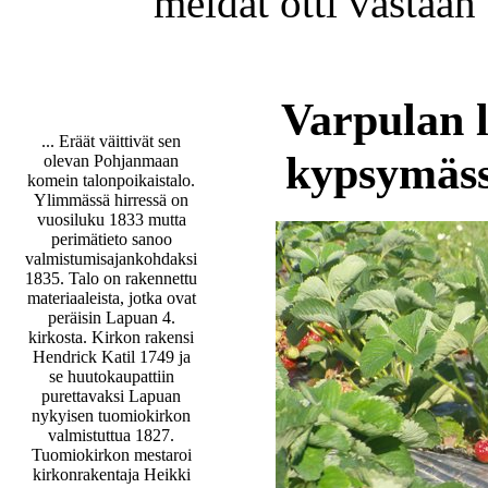
meidät otti vastaan
Varpulan 
... Eräät väittivät sen
kypsymäs
olevan Pohjanmaan
komein talonpoikaistalo.
Ylimmässä hirressä on
vuosiluku 1833 mutta
perimätieto sanoo
valmistumisajankohdaksi
1835. Talo on rakennettu
materiaaleista, jotka ovat
peräisin Lapuan 4.
kirkosta. Kirkon rakensi
Hendrick Katil 1749 ja
se huutokaupattiin
purettavaksi Lapuan
nykyisen tuomiokirkon
valmistuttua 1827.
Tuomiokirkon mestaroi
kirkonrakentaja Heikki