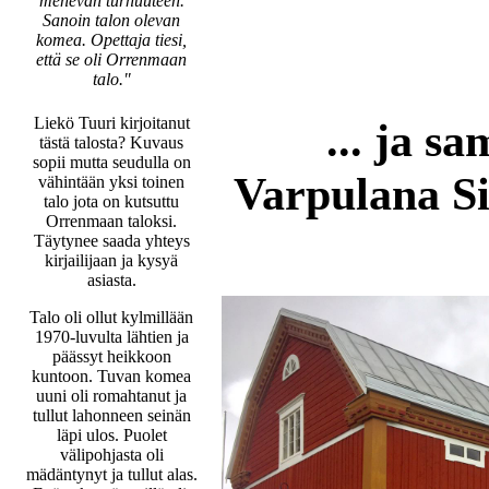
menevän turhuuteen.
Sanoin talon olevan
komea. Opettaja tiesi,
että se oli Orrenmaan
talo."
Liekö Tuuri kirjoitanut
... ja s
tästä talosta? Kuvaus
sopii mutta seudulla on
Varpulana S
vähintään yksi toinen
talo jota on kutsuttu
Orrenmaan taloksi.
Täytynee saada yhteys
kirjailijaan ja kysyä
asiasta.
Talo oli ollut kylmillään
1970-luvulta lähtien ja
päässyt heikkoon
kuntoon. Tuvan komea
uuni oli romahtanut ja
tullut lahonneen seinän
läpi ulos. Puolet
välipohjasta oli
mädäntynyt ja tullut alas.