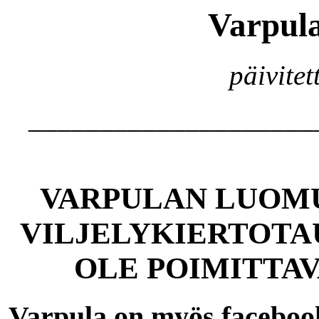
Varpula
päivite
____________________
VARPULAN LUOMU
VILJELYKIERTOTA
OLE POIMITTAV
Varpula on myös facebook