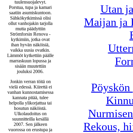
tuulensuojalevyt.
Utan j
Porstua, tupa ja kamari
saatiin asumiskuntoon.
Sähkökytkimissä olisi
Maijan ja 
ollut vanhojakin tarjolla
mutta päädyttiin
Strömforsin Renova -
kytkimiin, jotka ovat
Utte
ihan hyvän näköisiä,
vaikka uusia ovatkin.
Lämmöt kytkettiin päälle
For
marraskuun lopussa ja
sisään muutettiin
jouluksi 2006.
Jonkin verran töitä on
Pöyskön 
vielä edessä. Kiirettä ei
vanhan kunnostamisessa
Kinn
kannata pitää, tulee
helpolla ylikorjattua tai
hosutun näköistä.
Nurmisen 
Ulkolaudoitus on
suunnitteilla kesällä
Rekous, hi
2007. Sen jälkeen
vuorossa on erustupa ja